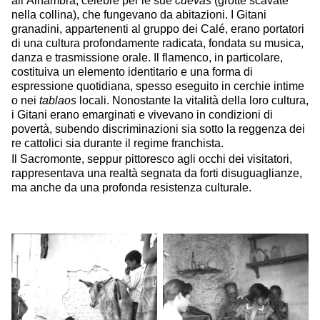
all’Alhambra, celebre per le sue
cuevas
(grotte scavate
nella collina), che fungevano da abitazioni. I Gitani
granadini, appartenenti al gruppo dei Calé, erano portatori
di una cultura profondamente radicata, fondata su musica,
danza e trasmissione orale. Il flamenco, in particolare,
costituiva un elemento identitario e una forma di
espressione quotidiana, spesso eseguito in cerchie intime
o nei
tablaos
locali. Nonostante la vitalità della loro cultura,
i Gitani erano emarginati e vivevano in condizioni di
povertà, subendo discriminazioni sia sotto la reggenza dei
re cattolici sia durante il regime franchista.
Il Sacromonte, seppur pittoresco agli occhi dei visitatori,
rappresentava una realtà segnata da forti disuguaglianze,
ma anche da una profonda resistenza culturale.