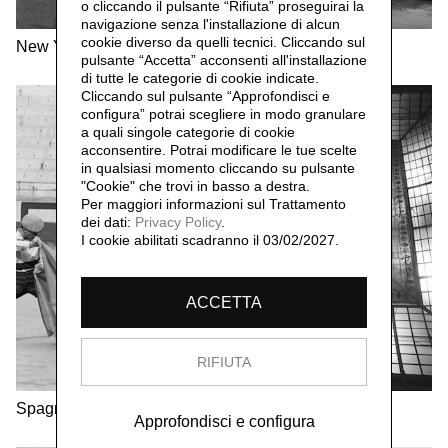
o cliccando il pulsante “Rifiuta” proseguirai la
navigazione senza l'installazione di alcun
cookie diverso da quelli tecnici. Cliccando sul
New York
Sicilia
pulsante “Accetta”
acconsenti all'installazione
di tutte le categorie di cookie indicate.
Cliccando sul pulsante “Approfondisci e
configura” potrai scegliere in modo granulare
a quali singole categorie di cookie
acconsentire. Potrai modificare le tue scelte
in qualsiasi momento cliccando su pulsante
"Cookie" che trovi in basso a destra.
Per maggiori informazioni sul Trattamento
dei dati:
Privacy Policy
.
I cookie abilitati scadranno il 03/02/2027.
ACCETTA
RIFIUTA
Spagna
Berlino
Approfondisci e configura