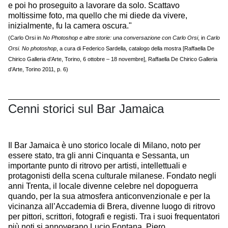
e poi ho proseguito a lavorare da solo. Scattavo
moltissime foto, ma quello che mi diede da vivere,
inizialmente, fu la camera oscura."
(Carlo Orsi in
No Photoshop e altre storie: una conversazione con Carlo Orsi
, in
Carlo
Orsi. No photoshop
, a cura di Federico Sardella, catalogo della mostra [Raffaella De
Chirico Galleria d’Arte, Torino, 6 ottobre – 18 novembre], Raffaella De Chirico Galleria
d’Arte, Torino 2011, p. 6)
Cenni storici sul Bar Jamaica
Il Bar Jamaica è uno storico locale di Milano, noto per
essere stato, tra gli anni Cinquanta e Sessanta, un
importante punto di ritrovo per artisti, intellettuali e
protagonisti della scena culturale milanese. Fondato negli
anni Trenta, il locale divenne celebre nel dopoguerra
quando, per la sua atmosfera anticonvenzionale e per la
vicinanza all’Accademia di Brera, divenne luogo di ritrovo
per pittori, scrittori, fotografi e registi. Tra i suoi frequentatori
più noti si annoverano Lucio Fontana, Piero