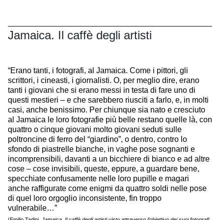
Jamaica. Il caffè degli artisti
“Erano tanti, i fotografi, al Jamaica. Come i pittori, gli
scrittori, i cineasti, i giornalisti. O, per meglio dire, erano
tanti i giovani che si erano messi in testa di fare uno di
questi mestieri – e che sarebbero riusciti a farlo, e, in molti
casi, anche benissimo. Per chiunque sia nato e cresciuto
al Jamaica le loro fotografie più belle restano quelle là, con
quattro o cinque giovani molto giovani seduti sulle
poltroncine di ferro del “giardino”, o dentro, contro lo
sfondo di piastrelle bianche, in vaghe pose sognanti e
incomprensibili, davanti a un bicchiere di bianco e ad altre
cose – cose invisibili, queste, eppure, a guardare bene,
specchiate confusamente nelle loro pupille e magari
anche raffigurate come enigmi da quattro soldi nelle pose
di quel loro orgoglio inconsistente, fin troppo
vulnerabile…”
(Emilio Tadini,
Jamaica. Il caffè degli artisti visto attraverso l’obiettivo dei suoi fotografi,