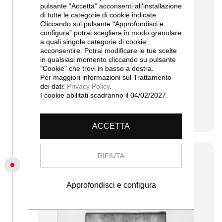
pulsante “Accetta”
acconsenti all'installazione
Carlo Orsi e Antonio Recalcati
di tutte le categorie di cookie indicate.
Cliccando sul pulsante “Approfondisci e
configura” potrai scegliere in modo granulare
Nella cornice del Bar Jamaica, luogo
a quali singole categorie di cookie
da sempre legato alla scena artistica e
acconsentire. Potrai modificare le tue scelte
culturale milanese, Antonio Recalcati e
in qualsiasi momento cliccando su pulsante
Carlo Orsi espongono rispettivamente
"Cookie" che trovi in basso a destra.
pitture e fotografie in cui interpretano,
Per maggiori informazioni sul Trattamento
secondo i diversi linguaggi, il tema del
dei dati:
Privacy Policy
.
nudo femminile.
I cookie abilitati scadranno il 04/02/2027.
continua...
ACCETTA
RIFIUTA
2001
Maglie e facce da marinai, foyer del
Teatro Franco Parenti, Milano
Approfondisci e configura